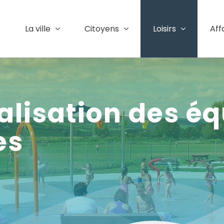
La ville
Citoyens
Loisirs
Aff
calisation des é
es