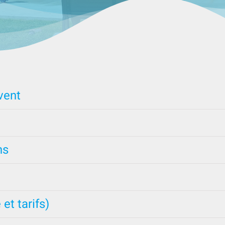
vent
ns
et tarifs)