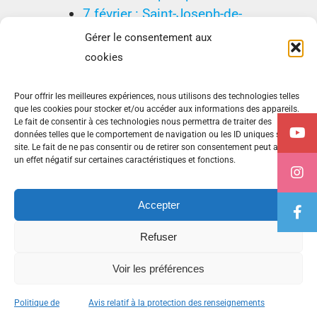
7 février : Saint-Joseph-de-
Beauce, une ville active… et
Gérer le consentement aux
pro-active
cookies
Pour offrir les meilleures expériences, nous utilisons des technologies telles
que les cookies pour stocker et/ou accéder aux informations des appareils.
Le fait de consentir à ces technologies nous permettra de traiter des
données telles que le comportement de navigation ou les ID uniques sur ce
site. Le fait de ne pas consentir ou de retirer son consentement peut avoir
Avis relatif à la protection des renseignements personnels
un effet négatif sur certaines caractéristiques et fonctions.
(PRP)
Politique de cookies (CA)
Accepter
Refuser
© Tous droits réservés -
2026 | Conception par
Advento
Voir les préférences
communications
Politique de
Avis relatif à la protection des renseignements