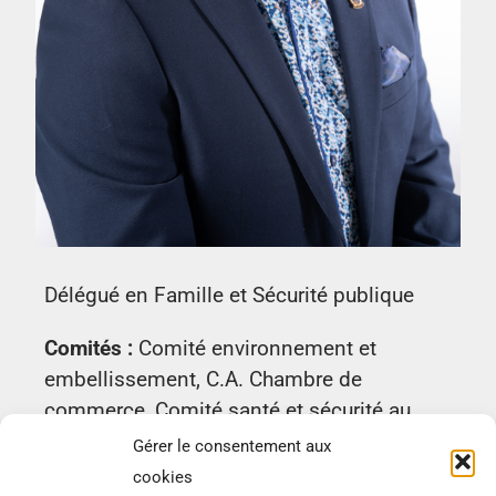
Délégué en Famille et Sécurité publique
Comités :
Comité environnement et
embellissement, C.A. Chambre de
commerce, Comité santé et sécurité au
travail, Comité sécurité routière, Comité
Gérer le consentement aux
Politique Famille-Aînés (MADA), Comité «
cookies