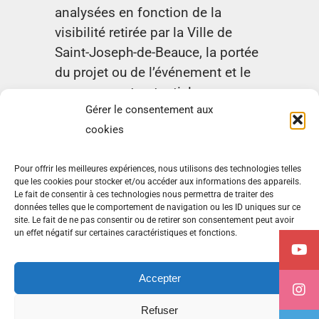
analysées en fonction de la
visibilité retirée par la Ville de
Saint-Joseph-de-Beauce, la portée
du projet ou de l’événement et le
rayonnement potentiel.
Gérer le consentement aux
Formulaire de demande de
cookies
don ou d’une subvention
Pour offrir les meilleures expériences, nous utilisons des technologies telles
que les cookies pour stocker et/ou accéder aux informations des appareils.
Le fait de consentir à ces technologies nous permettra de traiter des
données telles que le comportement de navigation ou les ID uniques sur ce
site. Le fait de ne pas consentir ou de retirer son consentement peut avoir
Avis relatif à la protection des renseignements personnels
un effet négatif sur certaines caractéristiques et fonctions.
(PRP)
Politique de cookies (CA)
Accepter
Refuser